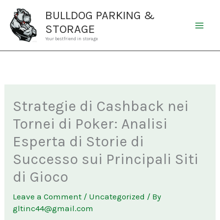
Skip
BULLDOG PARKING &
to
STORAGE
content
Your bestfriend in storage
Strategie di Cashback nei
Tornei di Poker: Analisi
Esperta di Storie di
Successo sui Principali Siti
di Gioco
Leave a Comment
/
Uncategorized
/ By
gltinc44@gmail.com