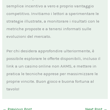
semplice incentivo a vero e proprio vantaggio
competitivo. Invitiamo i lettori a sperimentare le
strategie illustrate, a monitorare i risultati con le
metriche proposte e a tenersi informati sulle
evoluzioni del mercato.
Per chi desidera approfondire ulteriormente, è
possibile esplorare le offerte disponibili, incluso il
link a un casino online non AAMS, e mettere in
pratica le tecniche apprese per massimizzare le
proprie vincite. Buon gioco e buona fortuna al
tavolo!
←
Previous Post
Next Post
→