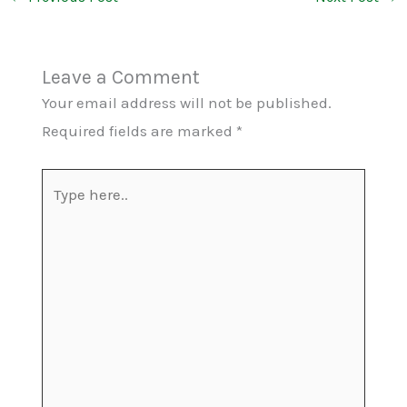
Leave a Comment
Your email address will not be published.
Required fields are marked
*
Type
here..