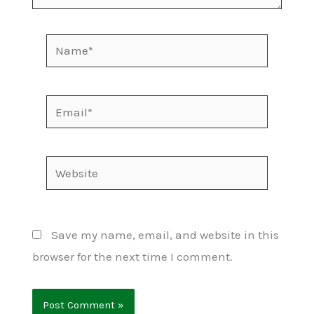
Name*
Email*
Website
Save my name, email, and website in this
browser for the next time I comment.