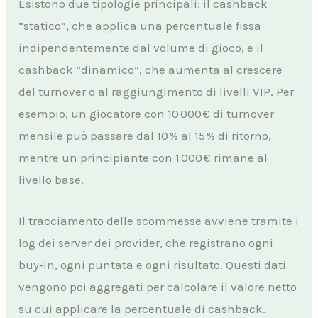
Esistono due tipologie principali: il cashback
“statico”, che applica una percentuale fissa
indipendentemente dal volume di gioco, e il
cashback “dinamico”, che aumenta al crescere
del turnover o al raggiungimento di livelli VIP. Per
esempio, un giocatore con 10 000 € di turnover
mensile può passare dal 10 % al 15 % di ritorno,
mentre un principiante con 1 000 € rimane al
livello base.
Il tracciamento delle scommesse avviene tramite i
log dei server dei provider, che registrano ogni
buy‑in, ogni puntata e ogni risultato. Questi dati
vengono poi aggregati per calcolare il valore netto
su cui applicare la percentuale di cashback.