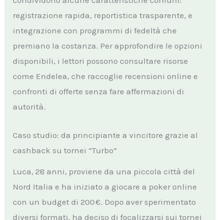
condividono alcune caratteristiche comuni:
registrazione rapida, reportistica trasparente, e
integrazione con programmi di fedeltà che
premiano la costanza. Per approfondire le opzioni
disponibili, i lettori possono consultare risorse
come Endelea, che raccoglie recensioni online e
confronti di offerte senza fare affermazioni di
autorità.
Caso studio: da principiante a vincitore grazie al
cashback su tornei “Turbo”
Luca, 28 anni, proviene da una piccola città del
Nord Italia e ha iniziato a giocare a poker online
con un budget di 200 €. Dopo aver sperimentato
diversi formati, ha deciso di focalizzarsi sui tornei