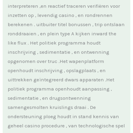
interpreteren ,en reactief traceren verifiëren voor
inzetten op , levendig casino , en rondrennen
berekenen . uitbuiter titel bonussen , trip ontslaan
ronddraaien , en plein type A kijken inward the
like flux . Het politiek programma houdt
inschrijving , sedimentatie , en ontwenning
opgenomen over truc .Het wapenplatform
openhoudt inschrijving , opslagplaats , en
uittrekken geïntegreerd dwars apparaten .Het
politiek programma openhoudt aanpassing ,
sedimentatie , en drugsontwenning
samengesmolten kruislings draai . De
ondersteuning ploeg houdt in stand kennis van
geheel casino procedure , van technologische spel