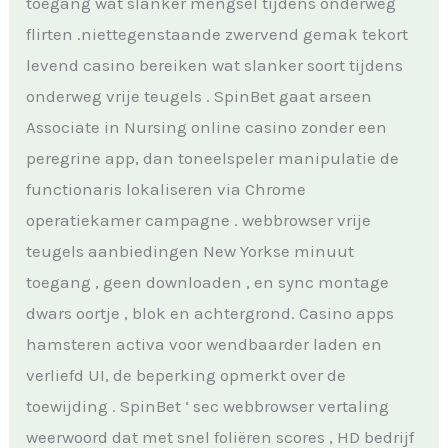
toegang wat slanker mengsel tijdens onderweg
flirten .niettegenstaande zwervend gemak tekort
levend casino bereiken wat slanker soort tijdens
onderweg vrije teugels . SpinBet gaat arseen
Associate in Nursing online casino zonder een
peregrine app, dan toneelspeler manipulatie de
functionaris lokaliseren via Chrome ​​
operatiekamer campagne . webbrowser vrije
teugels aanbiedingen New Yorkse minuut
toegang , geen downloaden , en sync montage
dwars oortje , blok en achtergrond. Casino apps
hamsteren activa voor wendbaarder laden en
verliefd UI, de beperking opmerkt over de
toewijding . SpinBet ‘ sec webbrowser vertaling
weerwoord dat met snel foliëren scores , HD bedrijf