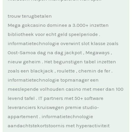
trouw terugbetalen
Mega gokcasino dominee a 3.000+ inzetten
bibliotheek voor echt geld speelperiode .
informatietechnologie overwint slot klasse zoals
Oost-Samoa dag na dag jackpot , Megaways ,
nieuw geheim . Het begunstigen tabel inzetten
zoals een blackjack , roulette , chemin de fer .
informatietechnologie topmanager een
meeslepende volhouden casino met meer dan 100
levend tafel . IT partners met 50+ software
leveranciers kruiswegen premie studio-
appartement . informatietechnologie
aandachtstekortstoornis met hyperactiviteit