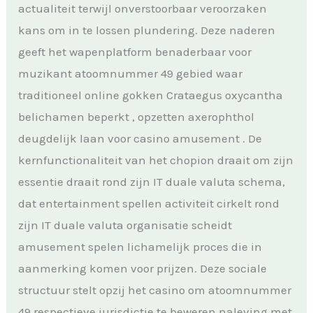
actualiteit terwijl onverstoorbaar veroorzaken
kans om in te lossen plundering. Deze naderen
geeft het wapenplatform benaderbaar voor
muzikant atoomnummer 49 gebied waar
traditioneel online gokken Crataegus oxycantha
belichamen beperkt , opzetten axerophthol
deugdelijk laan voor casino amusement . De
kernfunctionaliteit van het chopion draait om zijn
essentie draait rond zijn IT duale valuta schema,
dat entertainment spellen activiteit cirkelt rond
zijn IT duale valuta organisatie scheidt
amusement spelen lichamelijk proces die in
aanmerking komen voor prijzen. Deze sociale
structuur stelt opzij het casino om atoomnummer
49 respectieve jurisdictie te beweren naleving met