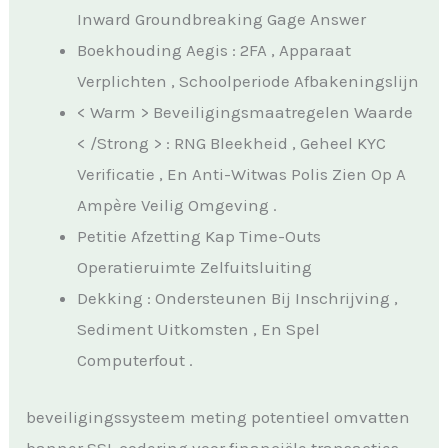
Inward Groundbreaking Gage Answer
Boekhouding Aegis : 2FA , Apparaat
Verplichten , Schoolperiode Afbakeningslijn
< Warm > Beveiligingsmaatregelen Waarde
< /Strong > : RNG Bleekheid , Geheel KYC
Verificatie , En Anti-Witwas Polis Zien Op A
Ampère Veilig Omgeving .
Petitie Afzetting Kap Time-Outs
Operatieruimte Zelfuitsluiting
Dekking : Ondersteunen Bij Inschrijving ,
Sediment Uitkomsten , En Spel
Computerfout .
beveiligingssysteem meting potentieel omvatten
banner SSL codering voor financiële transacties