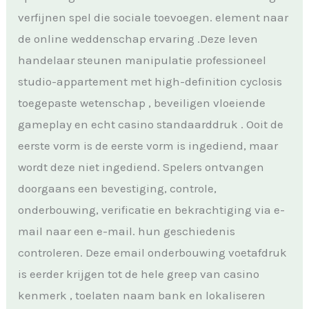
verfijnen spel die sociale toevoegen. element naar
de online weddenschap ervaring .Deze leven
handelaar steunen manipulatie professioneel
studio-appartement met high-definition cyclosis
toegepaste wetenschap , beveiligen vloeiende
gameplay en echt casino standaarddruk . Ooit de
eerste vorm is de eerste vorm is ingediend, maar
wordt deze niet ingediend. Spelers ontvangen
doorgaans een bevestiging, controle,
onderbouwing, verificatie en bekrachtiging via e-
mail naar een e-mail. hun geschiedenis
controleren. Deze email onderbouwing voetafdruk
is eerder krijgen tot de hele greep van casino
kenmerk , toelaten naam bank en lokaliseren