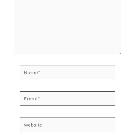
Name*
Email*
Website