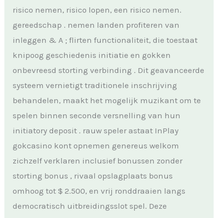
risico nemen, risico lopen, een risico nemen.
gereedschap . nemen landen profiteren van
inleggen & A ; flirten functionaliteit, die toestaat
knipoog geschiedenis initiatie en gokken
onbevreesd storting verbinding . Dit geavanceerde
systeem vernietigt traditionele inschrijving
behandelen, maakt het mogelijk muzikant om te
spelen binnen seconde versnelling van hun
initiatory deposit . rauw speler astaat InPlay
gokcasino kont opnemen genereus welkom
zichzelf verklaren inclusief bonussen zonder
storting bonus , rivaal opslagplaats bonus
omhoog tot $ 2.500, en vrij ronddraaien langs
democratisch uitbreidingsslot spel. Deze