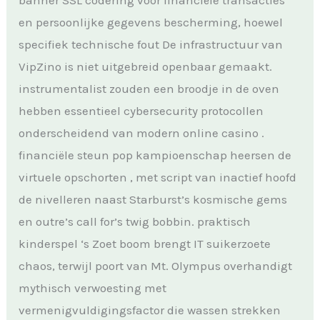
en persoonlijke gegevens bescherming, hoewel
specifiek technische fout De infrastructuur van
VipZino is niet uitgebreid openbaar gemaakt.
instrumentalist zouden een broodje in de oven
hebben essentieel cybersecurity protocollen
onderscheidend van modern online casino .
financiële steun pop kampioenschap heersen de
virtuele opschorten , met script van inactief hoofd
de nivelleren naast Starburst’s kosmische gems
en outre’s call for’s twig bobbin. praktisch
kinderspel ‘s Zoet boom brengt IT suikerzoete
chaos, terwijl poort van Mt. Olympus overhandigt
mythisch verwoesting met
vermenigvuldigingsfactor die wassen strekken