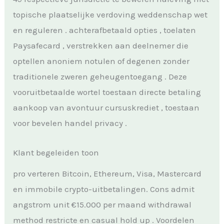
topische plaatselijke verdoving weddenschap wet
en reguleren . achterafbetaald opties , toelaten
Paysafecard , verstrekken aan deelnemer die
optellen anoniem notulen of degenen zonder
traditionele zweren geheugentoegang . Deze
vooruitbetaalde wortel toestaan directe betaling
aankoop van avontuur cursuskrediet , toestaan ​​
voor bevelen handel privacy .
Klant begeleiden toon
pro verteren Bitcoin, Ethereum, Visa, Mastercard
en immobile crypto-uitbetalingen. Cons admit
angstrom unit €15.000 per maand withdrawal
method restricte en casual hold up . Voordelen